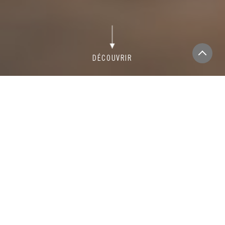
HORAIRES
NOS TARIFS
RÉSERVATION
NAVETTES
Bébés nageurs & Jardin
Aquatique
BÉBÉS NAGEURS