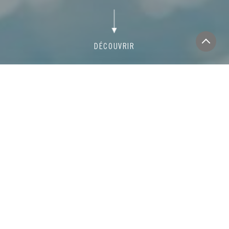
HORAIRES
NOS TARIFS
RÉSERVATION
NAVETTES
AQUAFORMES
Matériel
AQUASCULT
Prêts à prendre du muscle tout en s'affinant ? Sur de la musique, avec