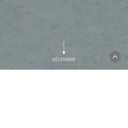
HORAIRES
NOS TARIFS
RÉSERVATION
NAVETTES
Activités Terrestres & Piscine